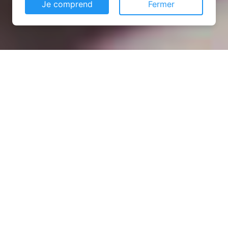
Je comprend
Fermer
Installation opanneau solaire
à Mercy-le-Bas (54960)
COMMENT L'OBTENIR ?