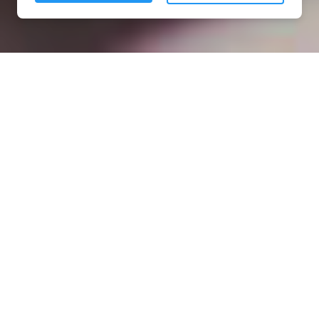
Installation opanneau solaire
à Meslay-du-Maine (53170)
COMMENT L'OBTENIR ?