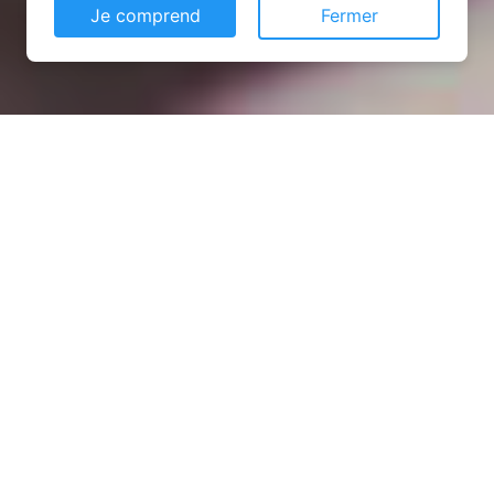
Je comprend
Fermer
Installation opanneau solaire
à Minorville (54385)
COMMENT L'OBTENIR ?