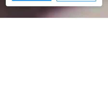
Installation opanneau solaire
à Missy-sur-Aisne (02880)
COMMENT L'OBTENIR ?