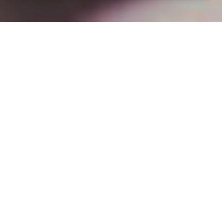
Installation opanneau solaire
à Moivrons (54760)
COMMENT L'OBTENIR ?
Expert en panneaux solaires à