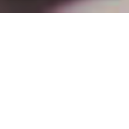
Installation opanneau solaire
à Montaigu-le-Blin (03150)
COMMENT L'OBTENIR ?
Pourquoi installer des panneaux