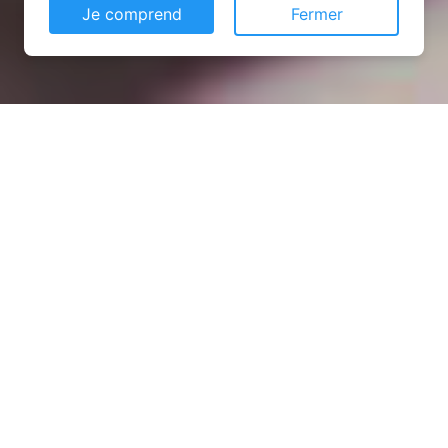
Je comprend
Fermer
Installation opanneau solaire
à Montfaucon (02540)
COMMENT L'OBTENIR ?