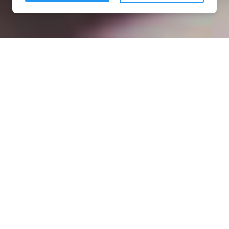
Installation opanneau solaire
à Mouaville (54800)
COMMENT L'OBTENIR ?