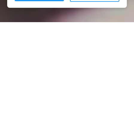
Installation opanneau solaire
à Nanteuil-la-Fosse (02880)
COMMENT L'OBTENIR ?