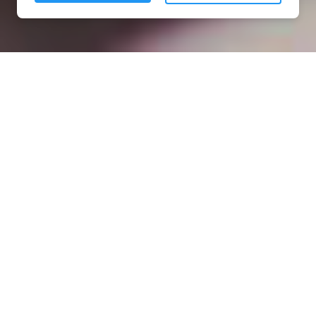
Installation opanneau solaire
à Neuilly-le-Vendin (53250)
COMMENT L'OBTENIR ?