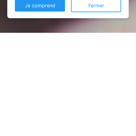
Je comprend
Fermer
Installation opanneau solaire
à Neuilly-Saint-Front
(02470)
COMMENT L'OBTENIR ?