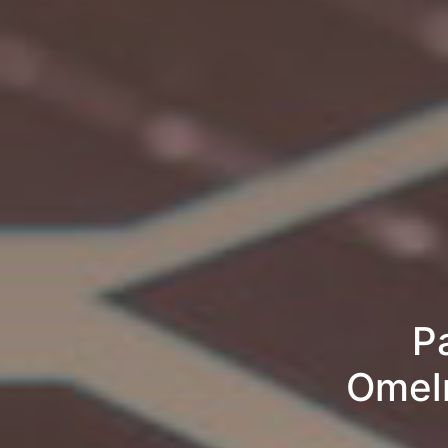
P
Omelm