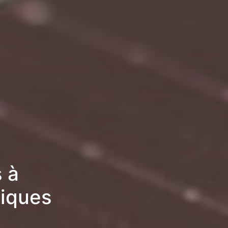
 à
miques