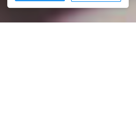
Installation opanneau solaire
à Le Poizat (01130)
COMMENT L'OBTENIR ?