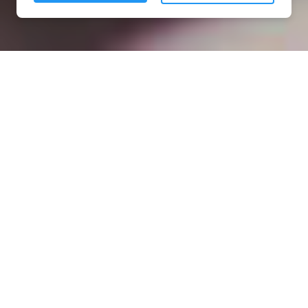
Installation opanneau solaire
à Port-Brillet (53410)
COMMENT L'OBTENIR ?