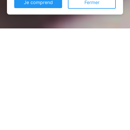
Je comprend
Fermer
Installation opanneau solaire
à Preutin-Higny (54490)
COMMENT L'OBTENIR ?