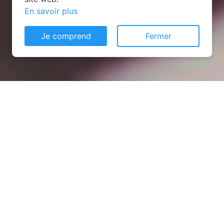
En savoir plus
Je comprend
Fermer
Installation opanneau solaire
à Saint-Aubin-des-Bois
(28300)
COMMENT L'OBTENIR ?