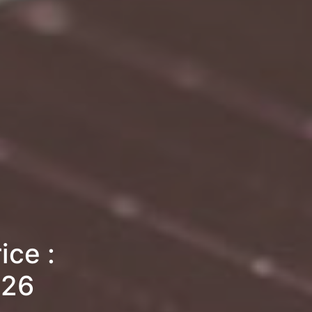
ice :
026