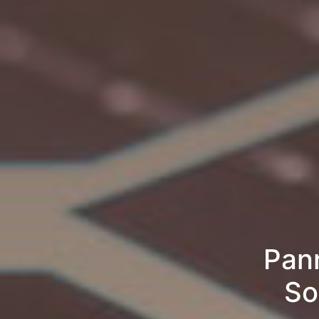
Pann
So