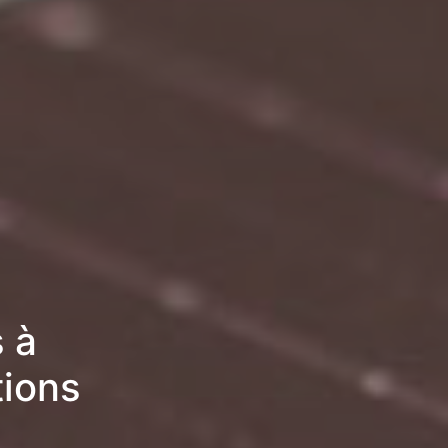
 à
tions