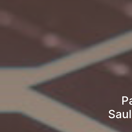
P
Saul