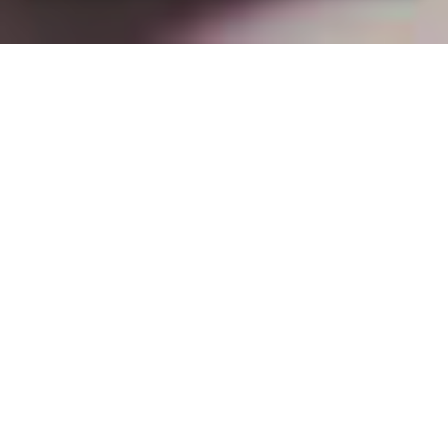
Installation opanneau solaire
à Senon (55230)
COMMENT L'OBTENIR ?
Devis pour panneau solaire à