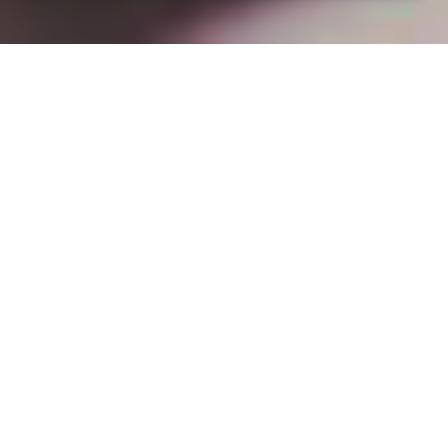
Installation opanneau solaire
à Seranville (54830)
COMMENT L'OBTENIR ?
Pourquoi installer des panneaux