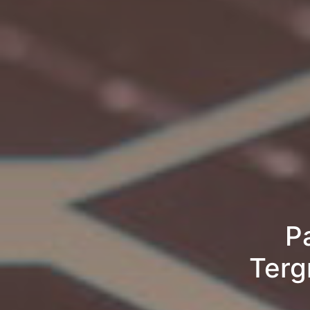
P
Terg