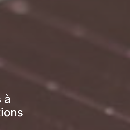
 à
tions
6