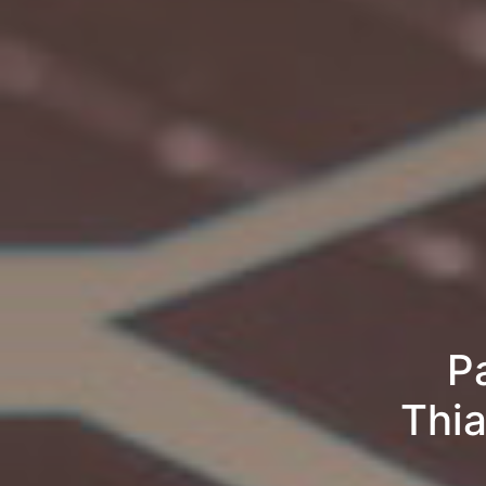
P
Thia