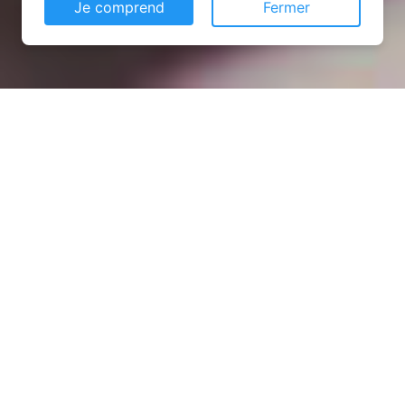
Je comprend
Fermer
Installation opanneau solaire
à Vacqueville (54540)
COMMENT L'OBTENIR ?