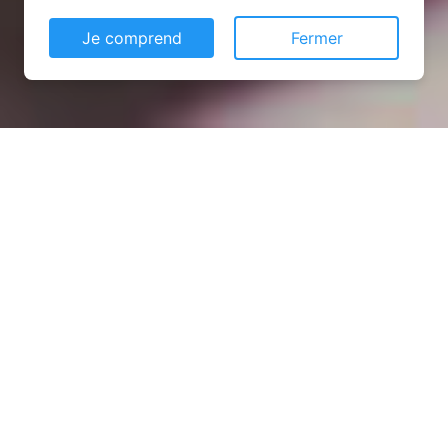
Je comprend
Fermer
Installation opanneau solaire
à Valence-en-Brie (77830)
COMMENT L'OBTENIR ?