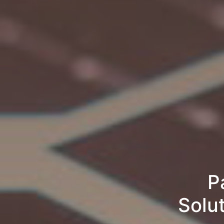
P
Solu