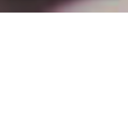
Installation opanneau solaire
à Vennezey (54830)
COMMENT L'OBTENIR ?
Pourquoi installer des panneaux