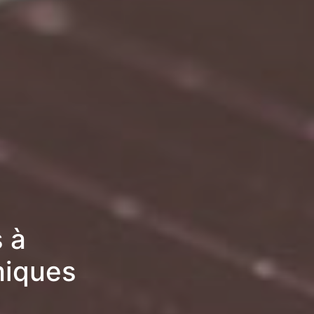
 à
miques