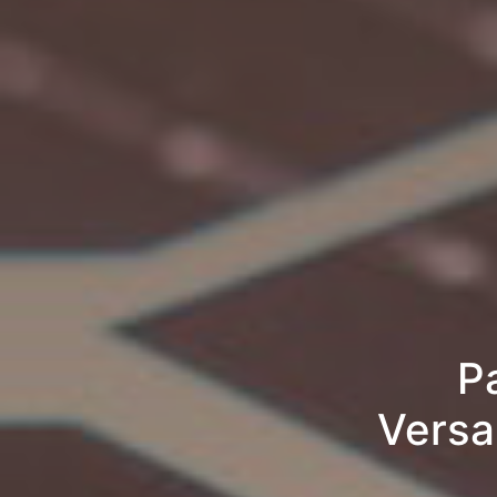
P
Versa