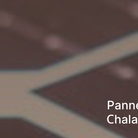
Panne
Chala