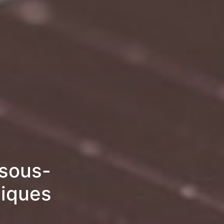
-sous-
miques