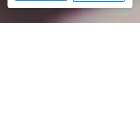
Installation opanneau solaire
à Vroncourt (54330)
COMMENT L'OBTENIR ?